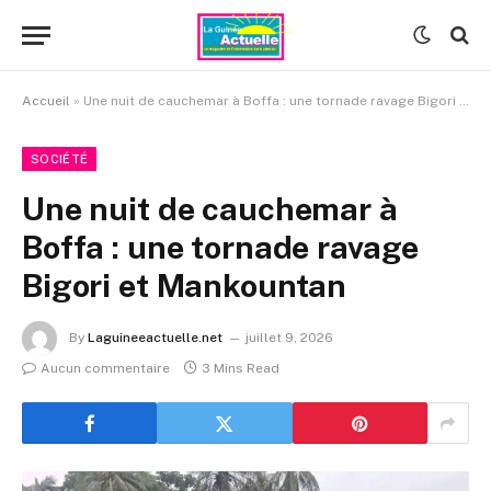
Accueil
»
Une nuit de cauchemar à Boffa : une tornade ravage Bigori et Mankountan
SOCIÉTÉ
Une nuit de cauchemar à
Boffa : une tornade ravage
Bigori et Mankountan
By
Laguineeactuelle.net
juillet 9, 2026
Aucun commentaire
3 Mins Read