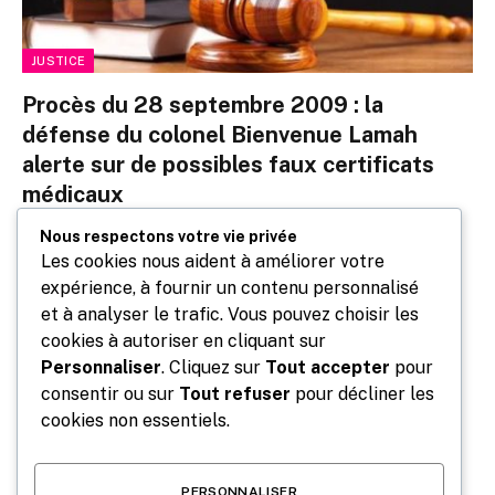
JUSTICE
Procès du 28 septembre 2009 : la
défense du colonel Bienvenue Lamah
alerte sur de possibles faux certificats
médicaux
By
Laguineeactuelle.net
février 23, 2026
0
Nous respectons votre vie privée
Les cookies nous aident à améliorer votre
À Conakry, un nouveau développement vient marquer le
expérience, à fournir un contenu personnalisé
procès sur les événements du 28 septembre 2009. Les
et à analyser le trafic. Vous pouvez choisir les
avocats du colonel…
cookies à autoriser en cliquant sur
Personnaliser
. Cliquez sur
Tout accepter
pour
consentir ou sur
Tout refuser
pour décliner les
cookies non essentiels.
PERSONNALISER